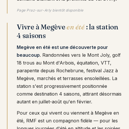
Page Praz-sur-Arly bientôt disponible
Vivre à Megève
en été
: la station
4 saisons
Megève en été est une découverte pour
beaucoup
. Randonnées vers le Mont Joly, golf
18 trous au Mont d'Arbois, équitation, VTT,
parapente depuis Rochebrune, festival Jazz à
Megève, marchés et terrasses ensoleillées. La
station s'est progressivement positionnée
comme destination 4 saisons, attirant désormais
autant en juillet-août qu'en février.
Pour ceux qui vivent ou viennent à Megève en
été, RMF est un compagnon fidèle — pour les
longues journées d'été en altitude et les soirées