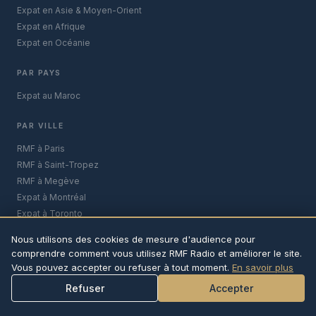
Expat en Asie & Moyen-Orient
Expat en Afrique
Expat en Océanie
PAR PAYS
Expat au Maroc
PAR VILLE
RMF à Paris
RMF à Saint-Tropez
RMF à Megève
Expat à Montréal
Expat à Toronto
Expat à Marrakech
Nous utilisons des cookies de mesure d'audience pour
comprendre comment vous utilisez RMF Radio et améliorer le site.
© 2026 RMF Radio · La French Connexion · Tous droits réservés
Vous pouvez accepter ou refuser à tout moment.
En savoir plus
contact@rmf-radio.com
Mentions légales
Confidentialité
Refuser
Accepter