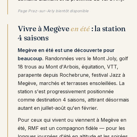
Page Praz-sur-Arly bientôt disponible
Vivre à Megève
en été
: la station
4 saisons
Megève en été est une découverte pour
beaucoup
. Randonnées vers le Mont Joly, golf
18 trous au Mont d'Arbois, équitation, VTT,
parapente depuis Rochebrune, festival Jazz à
Megève, marchés et terrasses ensoleillées. La
station s'est progressivement positionnée
comme destination 4 saisons, attirant désormais
autant en juillet-août qu'en février.
Pour ceux qui vivent ou viennent à Megève en
été, RMF est un compagnon fidèle — pour les
longues journées d'été en altitude et les soirées