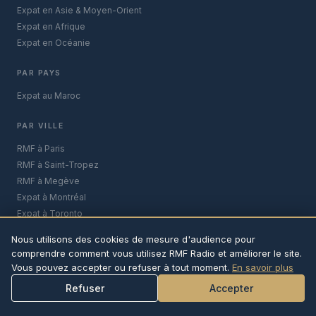
Expat en Asie & Moyen-Orient
Expat en Afrique
Expat en Océanie
PAR PAYS
Expat au Maroc
PAR VILLE
RMF à Paris
RMF à Saint-Tropez
RMF à Megève
Expat à Montréal
Expat à Toronto
Expat à Marrakech
Nous utilisons des cookies de mesure d'audience pour
comprendre comment vous utilisez RMF Radio et améliorer le site.
© 2026 RMF Radio · La French Connexion · Tous droits réservés
Vous pouvez accepter ou refuser à tout moment.
En savoir plus
contact@rmf-radio.com
Mentions légales
Confidentialité
Refuser
Accepter