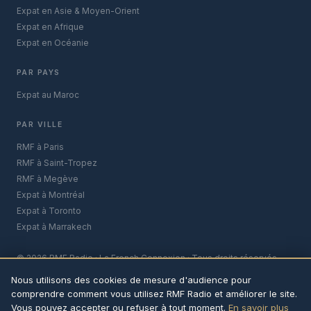
Expat en Asie & Moyen-Orient
Expat en Afrique
Expat en Océanie
PAR PAYS
Expat au Maroc
PAR VILLE
RMF à Paris
RMF à Saint-Tropez
RMF à Megève
Expat à Montréal
Expat à Toronto
Expat à Marrakech
© 2026 RMF Radio · La French Connexion · Tous droits réservés
contact@rmf-radio.com
Mentions légales
Confidentialité
Nous utilisons des cookies de mesure d'audience pour
comprendre comment vous utilisez RMF Radio et améliorer le site.
Vous pouvez accepter ou refuser à tout moment.
En savoir plus