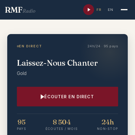
RMF
FR
·
EN
Radio
EN DIRECT
24h/24 · 95 pays
Laissez-Nous Chanter
Gold
ÉCOUTER EN DIRECT
95
8 504
24h
PAYS
ÉCOUTES / MOIS
NON-STOP