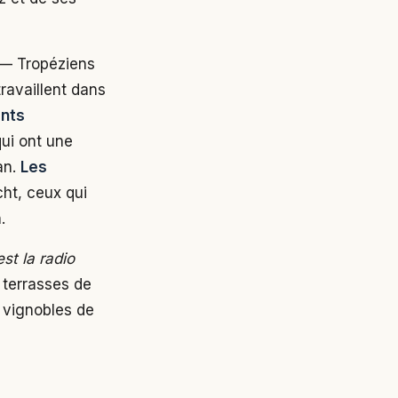
— Tropéziens
travaillent dans
ents
ui ont une
an.
Les
ht, ceux qui
.
t la radio
 terrasses de
 vignobles de