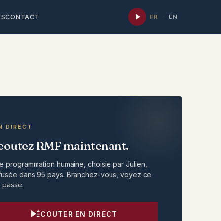
RS
CONTACT
FR
·
EN
N DIRECT
coutez RMF maintenant.
e programmation humaine, choisie par Julien,
ffusée dans 95 pays. Branchez-vous, voyez ce
i passe.
ÉCOUTER EN DIRECT