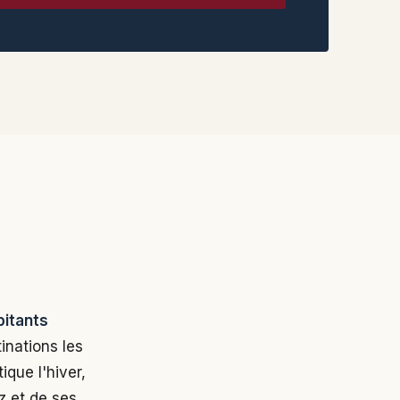
bitants
inations les
que l'hiver,
ez et de ses