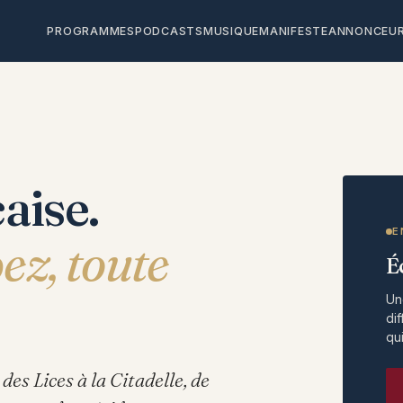
PROGRAMMES
PODCASTS
MUSIQUE
MANIFESTE
ANNONCEU
aise.
E
ez, toute
É
Un
di
qu
es Lices à la Citadelle, de