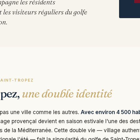
mpagne les résidents
les visiteurs réguliers du golfe
on.
SAINT-TROPEZ
opez,
une double identité
 pas une ville comme les autres.
Avec environ 4 500 ha
illage provençal devient en saison estivale l'une des dest
 de la Méditerranée. Cette double vie — village authenti
tionale l'été — fait la singularité du golfe de Saint-Trop